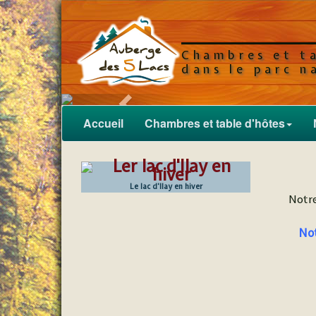
Laurence et Phil
vous propo
Chambres et t
dans le parc n
prédent
Accueil
Chambres et table d'hôtes
Le lac d'Ilay en hiver
Notre
Not