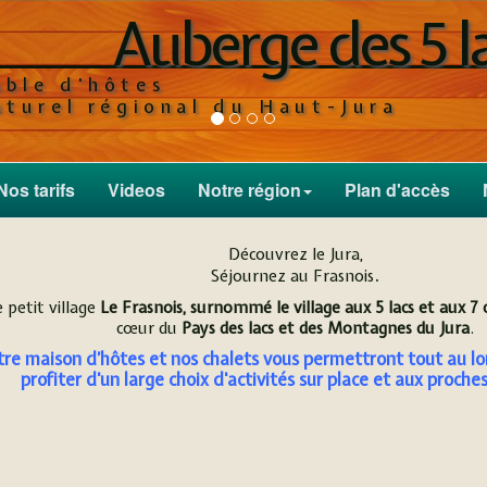
Auberge des 5 l
ippe vous accueillent chaleureusement dans une ancienne ferme entiè
sent 5 chambres d'hôtes confortables classées 3 épis et agréées Gîte
able d'hôtes
aturel régional du Haut-Jura
Nos tarifs
Videos
Notre région
Plan d'accès
Découvrez le Jura,
.
Séjournez au Frasnois
 petit village
Le Frasnois, surnommé le village aux 5 lacs et aux 7 
cœur du
Pays des lacs et des Montagnes du Jura
.
re maison d’hôtes et nos chalets vous permettront tout au lo
profiter d'un large choix d'activités sur place et aux proche