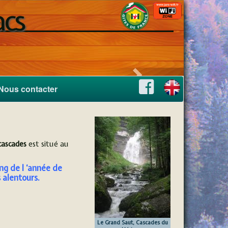
acs
rement rénovée et
s de France
suivant
Nous contacter
cascades
est situé au
ng de l ‘année de
s alentours.
Le Grand Saut, Cascades du