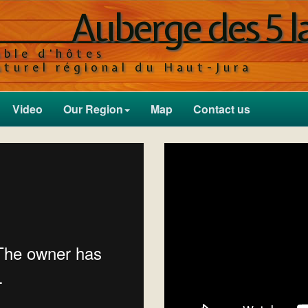
Auberge des 5 l
able d'hôtes
aturel régional du Haut-Jura
Video
Our Region
Map
Contact us