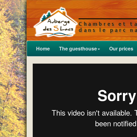
Chambres et t
dans le parc n
Home
The guesthouse
Our prices